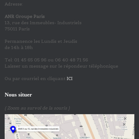
Adresse:
ANR Groupe Paris
13, rue des Immeubles- Industriels
75011 Paris
Permanence les Lundis et Jeudis
de 14h à 18h
Tel: 01 45 65 05 96 ou 06 40 48 71 56
Laisser un message sur le répondeur téléphonique
Ou par courriel en cliquant
ICI
Nous situer
( Zoom au survol de la souris )