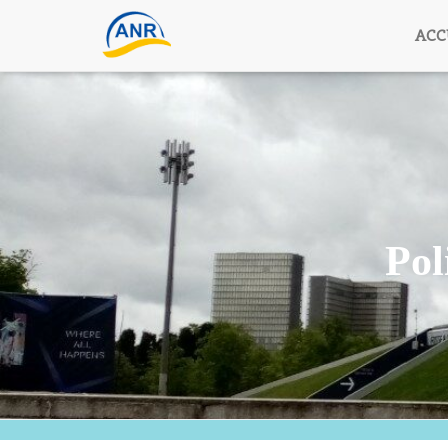
ACC
Pol