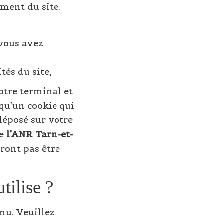
ment du site.
vous avez
tés du site,
otre terminal et
squ’un cookie qui
déposé sur votre
ue
l’ANR Tarn-et-
ront pas être
tilise ?
u. Veuillez