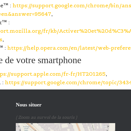
e™ :
https://support.google.com/chrome/bin/an
=en&answer=95647
,
x™ :
pport.mozilla.org/fr/kb/Activer%20et%20d%C3%
s
,
™ :
https://help.opera.com/en/latest/web-prefer
e de votre smartphone
ps://support.apple.com/fr-fr/HT201265
,
 :
https://support.google.com/chrome/topic/343
Nous situer
( Zoom au survol de la souris )