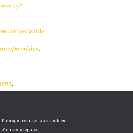
swer.py?
A9sactiver%20le
ences/#cookies
,
4352
,
Politique relative aux cookies
Mentions legales