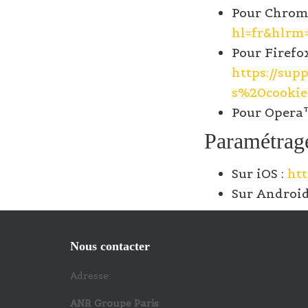
Pour Chrom
hl=fr&hlrm
Pour Firefo
https://su
s%20cookie
Pour Opera
Paramétrag
Sur iOS :
htt
Sur Android
Nous contacter
Adresse:
ANR Groupe Paris