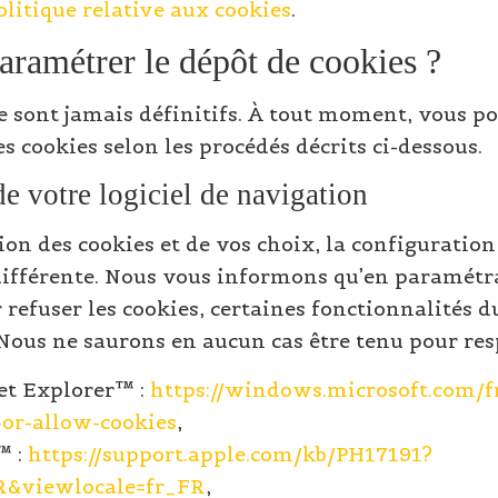
olitique relative aux cookies
.
amétrer le dépôt de cookies ?
e sont jamais définitifs. À tout moment, vous p
es cookies selon les procédés décrits ci-dessous.
e votre logiciel de navigation
ion des cookies et de vos choix, la configuratio
différente. Nous vous informons qu’en paramétr
refuser les cookies, certaines fonctionnalités du
 Nous ne saurons en aucun cas être tenu pour res
et Explorer™ :
https://windows.microsoft.com/
-or-allow-cookies
,
™ :
https://support.apple.com/kb/PH17191?
FR&viewlocale=fr_FR
,