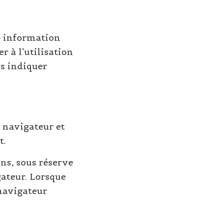
e information
r à l’utilisation
us indiquer
e navigateur et
t.
ns, sous réserve
gateur. Lorsque
 navigateur