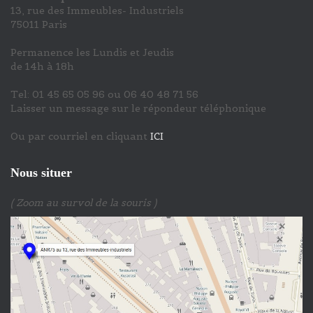
13, rue des Immeubles- Industriels
75011 Paris
Permanence les Lundis et Jeudis
de 14h à 18h
Tel: 01 45 65 05 96 ou 06 40 48 71 56
Laisser un message sur le répondeur téléphonique
Ou par courriel en cliquant
ICI
Nous situer
( Zoom au survol de la souris )